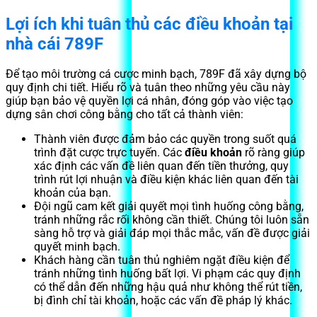
Lợi ích khi tuân thủ các điều khoản tại
nhà cái 789F
Để tạo môi trường cá cược minh bạch, 789F đã xây dựng bộ
quy định chi tiết. Hiểu rõ và tuân theo những yêu cầu này
giúp bạn bảo vệ quyền lợi cá nhân, đóng góp vào việc tạo
dựng sân chơi công bằng cho tất cả thành viên:
Thành viên được đảm bảo các quyền trong suốt quá
trình đặt cược trực tuyến. Các
điều khoản
rõ ràng giúp
xác định các vấn đề liên quan đến tiền thưởng, quy
trình rút lợi nhuận và điều kiện khác liên quan đến tài
khoản của bạn.
Đội ngũ cam kết giải quyết mọi tình huống công bằng,
tránh những rắc rối không cần thiết. Chúng tôi luôn sẵn
sàng hỗ trợ và giải đáp mọi thắc mắc, vấn đề được giải
quyết minh bạch.
Khách hàng cần tuân thủ nghiêm ngặt điều kiện để
tránh những tình huống bất lợi. Vi phạm các quy định
có thể dẫn đến những hậu quả như không thể rút tiền,
bị đình chỉ tài khoản, hoặc các vấn đề pháp lý khác.