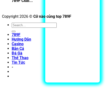
789F Club...
Copyright 2026 ©
Cở nào củng top 789F
789F
Hướng Dẫn
Casino
Bắn Cá
Đá Gà
Thể Thao
Tin Tức
-