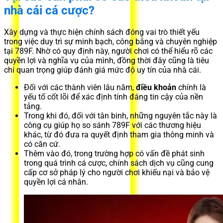
nhà cái cá cược?
Xây dựng và thực hiện chính sách đóng vai trò thiết yếu
trong việc duy trì sự minh bạch, công bằng và chuyên nghiệp
tại 789F. Nhờ có quy định này, người chơi có thể hiểu rõ các
quyền lợi và nghĩa vụ của mình, đồng thời đây cũng là tiêu
chí quan trọng giúp đánh giá mức độ uy tín của nhà cái.
Đối với các thành viên lâu năm,
điều khoản
chính là
yếu tố cốt lõi để xác định tính đáng tin cậy của nền
tảng.
Trong khi đó, đối với tân binh, những nguyên tắc này là
công cụ giúp họ so sánh 789F với các thương hiệu
khác, từ đó đưa ra quyết định tham gia thông minh và
có căn cứ.
Thêm vào đó, trong trường hợp có vấn đề phát sinh
trong quá trình cá cược, chính sách dịch vụ cũng cung
cấp cơ sở pháp lý cho người chơi khiếu nại và bảo vệ
quyền lợi cá nhân.