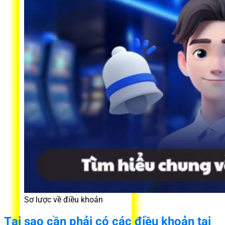
Sơ lược về điều khoản
Tại sao cần phải có các điều khoản tại