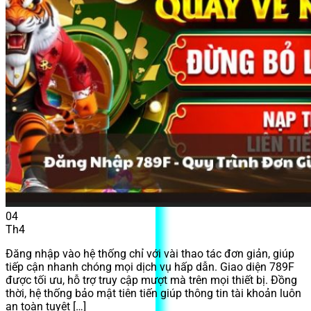
04
Th4
Đăng nhập vào hệ thống chỉ với vài thao tác đơn giản, giúp
tiếp cận nhanh chóng mọi dịch vụ hấp dẫn. Giao diện 789F
được tối ưu, hỗ trợ truy cập mượt mà trên mọi thiết bị. Đồng
thời, hệ thống bảo mật tiên tiến giúp thông tin tài khoản luôn
an toàn tuyệt […]