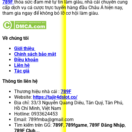
789F
thỏa sức đam mê tự tin làm giàu, nhà cái chuyên cung
cấp dịch vụ cá cược trực tuyến hàng đầu Châu Á hiện nay,
tham gia ngay để không bỏ lỡ cơ hội làm giàu.
Về chúng tôi
Giới thiệu
Chính sách bảo mật
Điều khoản
Liên hệ
Tác giả
Thông tin liên hệ
Thương hiệu nhà cái :
789F
Website:
https://tajir4dslot.co/
Địa chỉ: 33/3 Nguyễn Quang Diêu, Tân Quý, Tân Phú,
Hồ Chí Minh, Việt Nam
Hotline: 0933624453
Email:
789fmba@gmail.com
Tìm kiếm trên GG:
789F
,
789fgame
,
789F Đăng Nhập
,
789F Club...