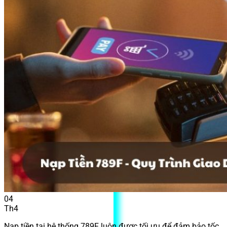
04
Th4
Nạp tiền tại hệ thống 789F luôn được tối ưu để đảm bảo tốc