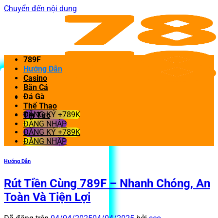
Chuyển đến nội dung
789F
Hướng Dẫn
Casino
Bắn Cá
Đá Gà
Thể Thao
ĐĂNG KÝ +789K
Tin Tức
ĐĂNG NHẬP
ĐĂNG KÝ +789K
ĐĂNG NHẬP
Hướng Dẫn
Rút Tiền Cùng 789F – Nhanh Chóng, An
Toàn Và Tiện Lợi