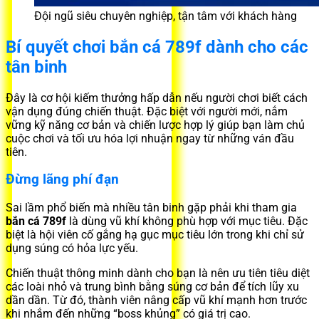
Đội ngũ siêu chuyên nghiệp, tận tâm với khách hàng
Bí quyết chơi bắn cá 789f dành cho các
tân binh
Đây là cơ hội kiếm thưởng hấp dẫn nếu người chơi biết cách
vận dụng đúng chiến thuật. Đặc biệt với người mới, nắm
vững kỹ năng cơ bản và chiến lược hợp lý giúp bạn làm chủ
cuộc chơi và tối ưu hóa lợi nhuận ngay từ những ván đầu
tiên.
Đừng lãng phí đạn
Sai lầm phổ biến mà nhiều tân binh gặp phải khi tham gia
bắn cá 789f
là dùng vũ khí không phù hợp với mục tiêu. Đặc
biệt là hội viên cố gắng hạ gục mục tiêu lớn trong khi chỉ sử
dụng súng có hỏa lực yếu.
Chiến thuật thông minh dành cho bạn là nên ưu tiên tiêu diệt
các loài nhỏ và trung bình bằng súng cơ bản để tích lũy xu
dần dần. Từ đó, thành viên nâng cấp vũ khí mạnh hơn trước
khi nhắm đến những “boss khủng” có giá trị cao.