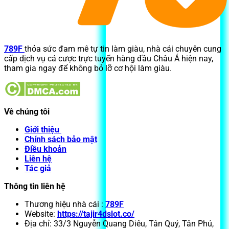
789F
thỏa sức đam mê tự tin làm giàu, nhà cái chuyên cung
cấp dịch vụ cá cược trực tuyến hàng đầu Châu Á hiện nay,
tham gia ngay để không bỏ lỡ cơ hội làm giàu.
Về chúng tôi
Giới thiệu
Chính sách bảo mật
Điều khoản
Liên hệ
Tác giả
Thông tin liên hệ
Thương hiệu nhà cái :
789F
Website:
https://tajir4dslot.co/
Địa chỉ: 33/3 Nguyễn Quang Diêu, Tân Quý, Tân Phú,