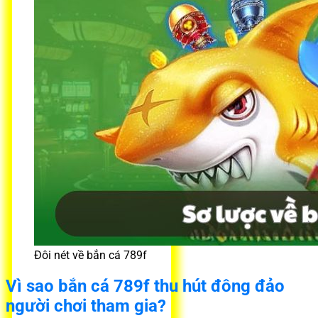
Đôi nét về bắn cá 789f
Vì sao bắn cá 789f thu hút đông đảo
người chơi tham gia?