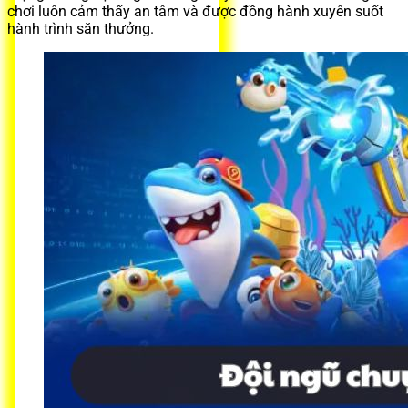
chơi luôn cảm thấy an tâm và được đồng hành xuyên suốt
hành trình săn thưởng.