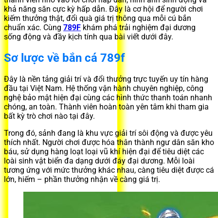
khả năng săn cực kỳ hấp dẫn. Đây là cơ hội để người chơi
kiếm thưởng thật, đổi quà giá trị thông qua mỗi cú bắn
chuẩn xác. Cùng
789F
khám phá trải nghiệm đại dương
sống động và đầy kịch tính qua bài viết dưới đây.
Sơ lược về bắn cá 789f
Đây là nền tảng giải trí và đổi thưởng trực tuyến uy tín hàng
đầu tại Việt Nam. Hệ thống vận hành chuyên nghiệp, công
nghệ bảo mật hiện đại cùng các hình thức thanh toán nhanh
chóng, an toàn. Thành viên hoàn toàn yên tâm khi tham gia
bất kỳ trò chơi nào tại đây.
Trong đó, sảnh đang là khu vực giải trí sôi động và được yêu
thích nhất. Người chơi được hóa thân thành ngư dân săn kho
báu, sử dụng hàng loạt loại vũ khí hiện đại để tiêu diệt các
loài sinh vật biển đa dạng dưới đáy đại dương. Mỗi loài
tương ứng với mức thưởng khác nhau, càng tiêu diệt được cá
lớn, hiếm – phần thưởng nhận về càng giá trị.