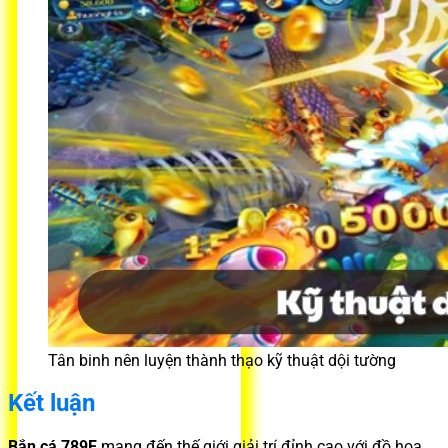
Tân binh nên luyện thành thạo kỹ thuật dội tường
Kết luận
Bắn cá 789F
mang đến thế giới giải trí đỉnh cao với đồ họa