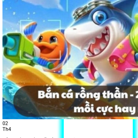
02
Th4