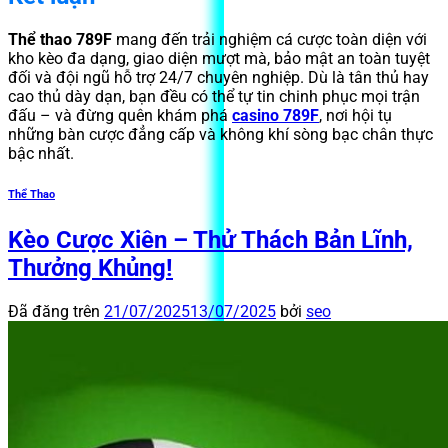
Thể thao 789F
mang đến trải nghiệm cá cược toàn diện với
kho kèo đa dạng, giao diện mượt mà, bảo mật an toàn tuyệt
đối và đội ngũ hỗ trợ 24/7 chuyên nghiệp. Dù là tân thủ hay
cao thủ dày dạn, bạn đều có thể tự tin chinh phục mọi trận
đấu – và đừng quên khám phá
casino 789F
, nơi hội tụ
những bàn cược đẳng cấp và không khí sòng bạc chân thực
bậc nhất.
Thể Thao
Kèo Cược Xiên – Thử Thách Bản Lĩnh,
Thưởng Khủng!
Đã đăng trên
21/07/2025
13/07/2025
bởi
seo