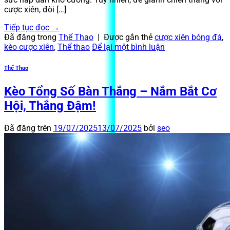
cược xiên, đòi […]
Tiếp tục đọc
→
Đã đăng trong
Thể Thao
|
Được gắn thẻ
cược xiên bóng đá
,
kèo cược xiên
,
Thể thao
Để lại một bình luận
Thể Thao
Kèo Tổng Số Bàn Thắng – Nắm Bắt Cơ
Hội, Thắng Đậm!
Đã đăng trên
19/07/2025
13/07/2025
bởi
seo