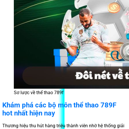
Sơ lược về thể thao 789f
Khám phá các bộ môn thể thao 789F
hot nhất hiện nay
Thương hiệu thu hút hàng triệu thành viên nhờ hệ thống giải