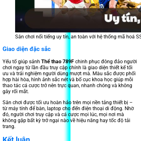
Sân chơi nổi tiếng uy tín, an toàn với hệ thống mã hoá S
Giao diện đặc sắc
Yếu tố giúp sảnh
Thể thao 789F
chinh phục đông đảo người
chơi ngay từ lần đầu truy cập chính là giao diện thiết kế tối
ưu và trải nghiệm người dùng mượt mà. Màu sắc được phối
hợp hài hòa, hình ảnh sắc nét và bố cục khoa học giúp mỗi
thao tác cá cược trở nên trực quan, nhanh chóng và không
gây rối mắt.
Sân chơi được tối ưu hoàn hảo trên mọi nền tảng thiết bị –
từ máy tính để bàn, laptop cho đến điện thoại di động. Nhờ
đó, người chơi truy cập và cá cược mọi lúc, mọi nơi mà
không gặp bất kỳ trở ngại nào về hiệu năng hay tốc độ tải
trang.
Kết luận