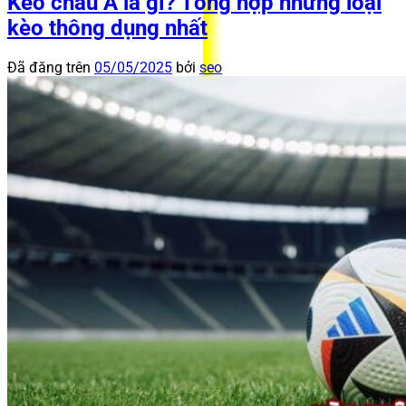
Kèo châu Á là gì? Tổng hợp những loại
kèo thông dụng nhất
Đã đăng trên
05/05/2025
bởi
seo