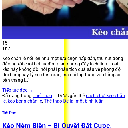
15
Th7
Kèo chẵn lẻ nổi lên như một lựa chọn hấp dẫn, thu hút đông
đảo người chơi bởi sự đơn giản nhưng đầy kịch tính. Loại
kèo này không đòi hỏi phải phân tích quá sâu về phong độ
đội bóng hay tỷ số chính xác, mà chỉ tập trung vào tổng số
bàn thắng […]
Tiếp tục đọc
→
Đã đăng trong
Thể Thao
|
Được gắn thẻ
cách chơi kèo chẵn
lẻ
,
kèo bóng chẵn lẻ
,
Thể thao
Để lại một bình luận
Thể Thao
Kèo Ném Biên – Bí Quyết Đặt Cược,