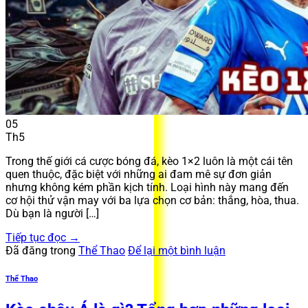
05
Th5
Trong thế giới cá cược bóng đá, kèo 1×2 luôn là một cái tên
quen thuộc, đặc biệt với những ai đam mê sự đơn giản
nhưng không kém phần kịch tính. Loại hình này mang đến
cơ hội thử vận may với ba lựa chọn cơ bản: thắng, hòa, thua.
Dù bạn là người […]
Tiếp tục đọc
→
Đã đăng trong
Thể Thao
Để lại một bình luận
Thể Thao