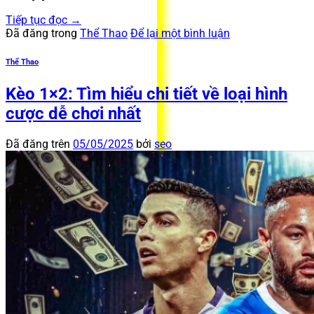
Tiếp tục đọc
→
Đã đăng trong
Thể Thao
Để lại một bình luận
Thể Thao
Kèo 1×2: Tìm hiểu chi tiết về loại hình
cược dễ chơi nhất
Đã đăng trên
05/05/2025
bởi
seo