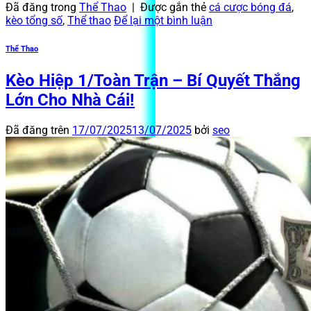
Đã đăng trong
Thể Thao
|
Được gắn thẻ
cá cược bóng đá
,
kèo tổng số
,
Thể thao
Để lại một bình luận
Thể Thao
Kèo Hiệp 1/Toàn Trận – Bí Quyết Thắng
Lớn Cho Nhà Cái!
Đã đăng trên
17/07/2025
13/07/2025
bởi
seo