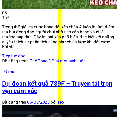
05
Th5
Trong thế giới cá cược bóng đá, kèo châu Á luôn là tâm điểm
thu hút đông đảo người chơi nhờ tính cân bằng và tỷ lệ
thưởng hấp dẫn. Đây là loại kèo phổ biến, đặc biệt với những
ai yêu thích sự phân tích cũng như chiến lược khi đặt cược.
Bài viết […]
Tiếp tục đọc
→
Đã đăng trong
Thể Thao
Để lại một bình luận
Thể Thao
Dự đoán kết quả 789F – Truyền tải trọn
vẹn cảm xúc
Đã đăng trên
05/05/2025
bởi
seo