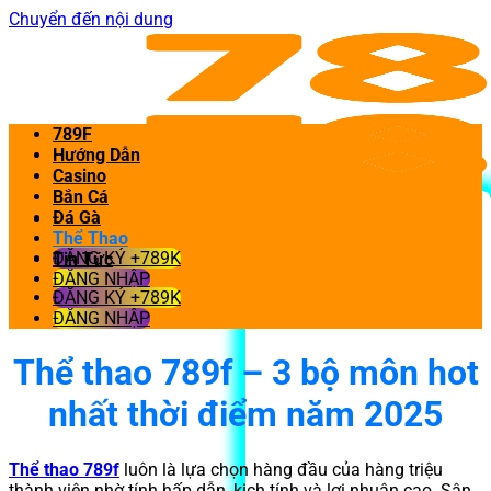
Chuyển đến nội dung
789F
Hướng Dẫn
Casino
Bắn Cá
Đá Gà
Thể Thao
ĐĂNG KÝ +789K
Tin Tức
ĐĂNG NHẬP
ĐĂNG KÝ +789K
ĐĂNG NHẬP
Thể thao 789f – 3 bộ môn hot
nhất thời điểm năm 2025
Thể thao 789f
luôn là lựa chọn hàng đầu của hàng triệu
thành viên nhờ tính hấp dẫn, kịch tính và lợi nhuận cao. Sân