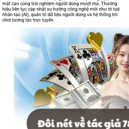
mật cao cùng trải nghiệm người dùng mượt mà. Thương
hiệu liên tục cập nhật xu hướng công nghệ mới như trí tuệ
nhân tạo (AI), quản trị dữ liệu người dùng và hệ thống trò
chơi tương tác trực tuyến.