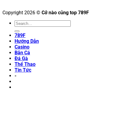
Copyright 2026 ©
Cở nào củng top 789F
789F
Hướng Dẫn
Casino
Bắn Cá
Đá Gà
Thể Thao
Tin Tức
-