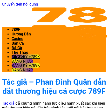
Chuyển đến nội dung
789F
Hướng Dẫn
Casino
Bắn Cá
Đá Gà
Thể Thao
ĐĂNG KÝ +789K
Tin Tức
ĐĂNG NHẬP
ĐĂNG KÝ +789K
ĐĂNG NHẬP
Tác giả – Phan Đình Quân dẫn
dắt thương hiệu cá cược 789F
Tác giả
đã chứng minh năng lực điều hành xuất sắc khi biến
một thương hiệu nội địa trở thành tên tuổi nổi bật trong khu