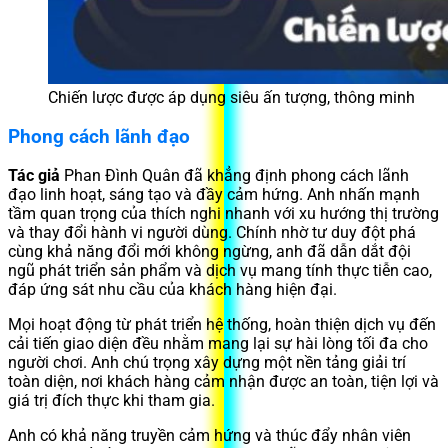
Chiến lược được áp dụng siêu ấn tượng, thông minh
Phong cách lãnh đạo
Tác giả
Phan Đình Quân đã khẳng định phong cách lãnh
đạo linh hoạt, sáng tạo và đầy cảm hứng. Anh nhấn mạnh
tầm quan trọng của thích nghi nhanh với xu hướng thị trường
và thay đổi hành vi người dùng. Chính nhờ tư duy đột phá
cùng khả năng đổi mới không ngừng, anh đã dẫn dắt đội
ngũ phát triển sản phẩm và dịch vụ mang tính thực tiễn cao,
đáp ứng sát nhu cầu của khách hàng hiện đại.
Mọi hoạt động từ phát triển hệ thống, hoàn thiện dịch vụ đến
cải tiến giao diện đều nhằm mang lại sự hài lòng tối đa cho
người chơi. Anh
chú trọng xây dựng một nền tảng giải trí
toàn diện, nơi khách hàng cảm nhận được an toàn, tiện lợi và
giá trị đích thực khi tham gia.
Anh có khả năng truyền cảm hứng và thúc đẩy nhân viên