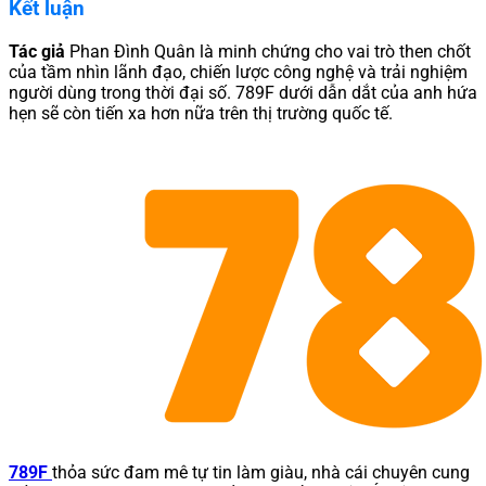
Kết luận
Tác giả
Phan Đình Quân là minh chứng cho vai trò then chốt
của tầm nhìn lãnh đạo, chiến lược công nghệ và trải nghiệm
người dùng trong thời đại số. 789F dưới dẫn dắt của anh hứa
hẹn sẽ còn tiến xa hơn nữa trên thị trường quốc tế.
789F
thỏa sức đam mê tự tin làm giàu, nhà cái chuyên cung