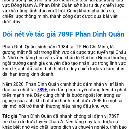
vực Đông Nam Á. Phan Đình Quân sở hữu tư duy chiến lược
và khả năng lãnh đạo vượt trội. Cùng khám phá tiểu sử,
chiến lược thông minh, thành công đạt được qua bài viết
dưới đây.
Đôi nét về tác giả 789F Phan Đình Quân
Phan Đình Quân, sinh năm 1984 tại TP. Hồ Chí Minh, là
gương mặt nổi bật trong lĩnh vực cá cược trực tuyến tại Châu
Á. Nhờ nền tảng học vấn vững chắc từ Đại học Ngoại thương,
ngôi trường danh giá chuyên đào tạo nhân lực trong lĩnh vực
kinh tế, anh đã sớm định hình tư duy chiến lược và tầm nhìn
dài hạn trong kinh doanh.
Năm 2020, Phan Đình Quân chính thức đảm nhận vị trí lãnh
đạo cao nhất tại
789F
, nền tảng trực tuyến đang trên đà phát
triển mạnh mẽ. Đây cũng chính là bước ngoặt lớn trong sự
nghiệp của anh, khi bắt đầu hành trình đưa 789F từ một cái
tên mới nổi trở thành thương hiệu hàng đầu khu vực.
Tác giả
Phan Đình Quân đã nhanh chóng tái định vị 789F
trên bản đồ trực tuyến Châu Á. Nền tảng này tạo được sự
khác biệt nhờ vào chất lượng dịch vụ chuyên nghiệp, tính bảo