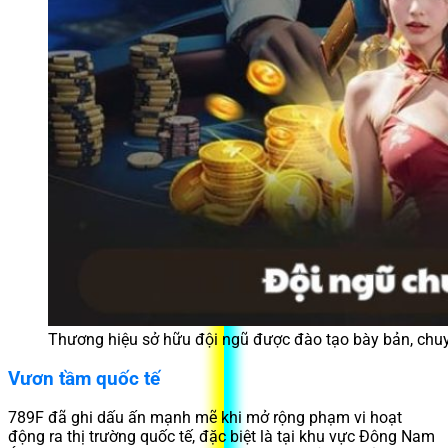
Thương hiệu sở hữu đội ngũ được đào tạo bày bản, chu
Vươn tầm quốc tế
789F đã ghi dấu ấn mạnh mẽ khi mở rộng phạm vi hoạt
động ra thị trường quốc tế, đặc biệt là tại khu vực Đông Nam