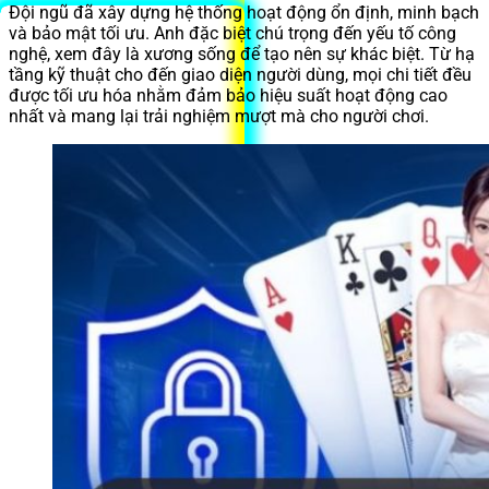
Đội ngũ đã xây dựng hệ thống hoạt động ổn định, minh bạch
và bảo mật tối ưu. Anh đặc biệt chú trọng đến yếu tố công
nghệ, xem đây là xương sống để tạo nên sự khác biệt. Từ hạ
tầng kỹ thuật cho đến giao diện người dùng, mọi chi tiết đều
được tối ưu hóa nhằm đảm bảo hiệu suất hoạt động cao
nhất và mang lại trải nghiệm mượt mà cho người chơi.