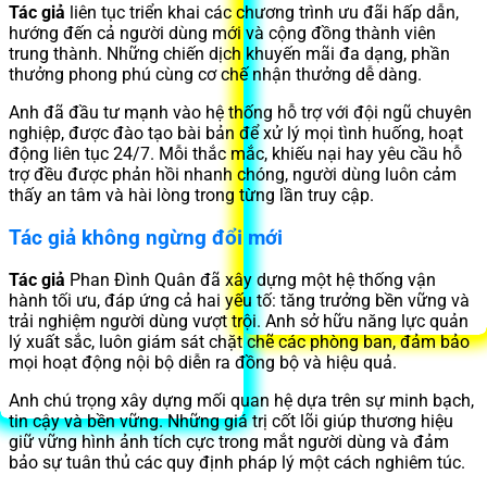
Tác giả
liên tục triển khai các chương trình ưu đãi hấp dẫn,
hướng đến cả người dùng mới và cộng đồng thành viên
trung thành. Những chiến dịch khuyến mãi đa dạng, phần
thưởng phong phú cùng cơ chế nhận thưởng dễ dàng.
Anh đã đầu tư mạnh vào hệ thống hỗ trợ với đội ngũ chuyên
nghiệp, được đào tạo bài bản để xử lý mọi tình huống, hoạt
động liên tục 24/7. Mỗi thắc mắc, khiếu nại hay yêu cầu hỗ
trợ đều được phản hồi nhanh chóng, người dùng luôn cảm
thấy an tâm và hài lòng trong từng lần truy cập.
Tác giả không ngừng đổi mới
Tác giả
Phan Đình Quân đã xây dựng một hệ thống vận
hành tối ưu, đáp ứng cả hai yếu tố: tăng trưởng bền vững và
trải nghiệm người dùng vượt trội. Anh sở hữu năng lực quản
lý xuất sắc, luôn giám sát chặt chẽ các phòng ban, đảm bảo
mọi hoạt động nội bộ diễn ra đồng bộ và hiệu quả.
Anh chú trọng xây dựng mối quan hệ dựa trên sự minh bạch,
tin cậy và bền vững. Những giá trị cốt lõi giúp thương hiệu
giữ vững hình ảnh tích cực trong mắt người dùng và đảm
bảo sự tuân thủ các quy định pháp lý một cách nghiêm túc.