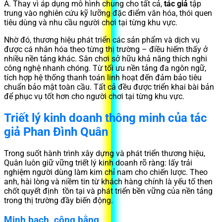
Á. Thay vì áp dụng mô hình chung cho tất cả,
tác giả
tập
trung vào nghiên cứu kỹ lưỡng đặc điểm văn hóa, thói quen
tiêu dùng và nhu cầu người chơi tại từng khu vực.
Nhờ đó, thương hiệu phát triển các sản phẩm và dịch vụ
được cá nhân hóa theo từng thị trường – điều hiếm thấy ở
nhiều nền tảng khác. Sân chơi sở hữu khả năng thích nghi
công nghệ nhanh chóng. Từ tối ưu nền tảng đa ngôn ngữ,
tích hợp hệ thống thanh toán linh hoạt đến đảm bảo tiêu
chuẩn bảo mật toàn cầu. Tất cả đều được triển khai bài bản
để phục vụ tốt hơn cho người chơi tại từng khu vực.
Triết lý kinh doanh thông minh của tác
giả Phan Đình Quân
Trong suốt hành trình xây dựng và phát triển thương hiệu,
Quân luôn giữ vững triết lý kinh doanh rõ ràng: lấy trải
nghiệm người dùng làm kim chỉ nam cho chiến lược. Theo
anh, hài lòng và niềm tin từ khách hàng chính là yếu tố then
chốt quyết định tồn tại và phát triển bền vững của nền tảng
trong thị trường đầy biến động.
Minh bạch, công bằng