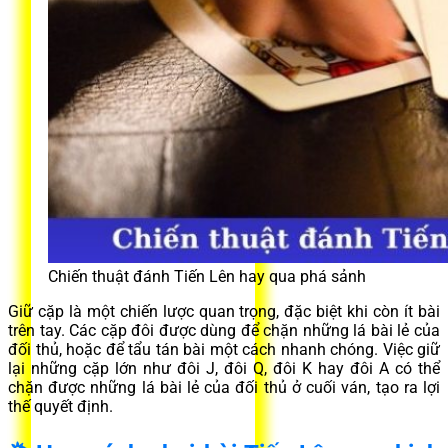
Chiến thuật đánh Tiến Lên hay qua phá sảnh
Giữ cặp là một chiến lược quan trọng, đặc biệt khi còn ít bài
trên tay. Các cặp đôi được dùng để chặn những lá bài lẻ của
đối thủ, hoặc để tẩu tán bài một cách nhanh chóng. Việc giữ
lại những cặp lớn như đôi J, đôi Q, đôi K hay đôi A có thể
chặn được những lá bài lẻ của đối thủ ở cuối ván, tạo ra lợi
thế quyết định.