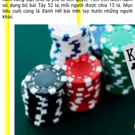
sử dụng bộ bài Tây 52 lá, mỗi người được chia 13 lá. Mục
tiêu cuối cùng là đánh hết bài trên tay trước những người
khác.