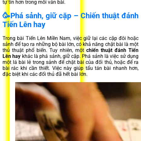
tự tin hơn trong mỗi ván bài.
🥳Phá sảnh, giữ cặp – Chiến thuật đánh
Tiến Lên hay
Trong bài Tiến Lên Miền Nam, việc giữ lại các cặp đôi hoặc
sảnh để tạo ra những bộ bài lớn, có khả năng chặt bài là một
thủ thuật phổ biến. Tuy nhiên, một
chiến thuật đánh Tiến
Lên hay
khác là phá sảnh, giữ cặp. Phá sảnh là việc sử dụng
một lá bài lẻ trong sảnh để chặt bài của đối thủ, hoặc để ra
bài rác khi cần thiết. Việc này giúp tẩu tán bài nhanh hơn,
đặc biệt khi các đối thủ đã hết bài lớn.