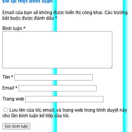
Để lại một bình luận
Email của bạn sẽ không được hiển thị công khai.
Các trường
bắt buộc được đánh dấu
*
Bình luận
*
Tên
*
Email
*
Trang web
Lưu tên của tôi, email, và trang web trong trình duyệt này
cho lần bình luận kế tiếp của tôi.