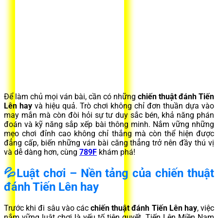
Để làm chủ mọi ván bài, cần có những
chiến thuật đánh Tiến
Lên hay
và hiệu quả. Trò chơi không chỉ đơn thuần dựa vào
may mắn mà còn đòi hỏi sự tư duy sắc bén, khả năng phán
đoán và kỹ năng sắp xếp bài thông minh. Nắm vững những
mẹo chơi đỉnh cao không chỉ thắng mà còn thể hiện được
đẳng cấp, biến những ván bài căng thẳng trở nên đầy thú vị
và dễ dàng hơn, cùng
789F
khám phá!
💦Luật chơi – Nền tảng của chiến thuật
đánh Tiến Lên hay
Trước khi đi sâu vào các
chiến thuật đánh Tiến Lên hay
, việc
nắm vững luật chơi là yếu tố tiên quyết. Tiến Lên Miền Nam