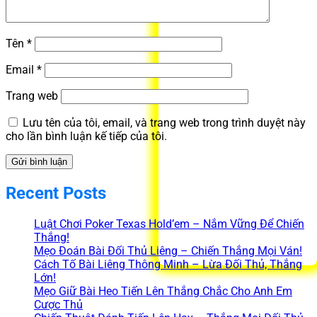
Tên
*
Email
*
Trang web
Lưu tên của tôi, email, và trang web trong trình duyệt này
cho lần bình luận kế tiếp của tôi.
Recent Posts
Luật Chơi Poker Texas Hold’em – Nắm Vững Để Chiến
Thắng!
Mẹo Đoán Bài Đối Thủ Liêng – Chiến Thắng Mọi Ván!
Cách Tố Bài Liêng Thông Minh – Lừa Đối Thủ, Thắng
Lớn!
Mẹo Giữ Bài Heo Tiến Lên Thắng Chắc Cho Anh Em
Cược Thủ