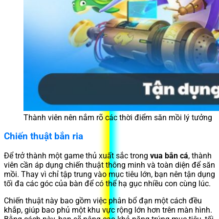
Thành viên nên nắm rõ các thời điểm săn mồi lý tưởng
Chiến thuật bắn ria
Để trở thành một game thủ xuất sắc trong
vua bắn cá
, thành
viên cần áp dụng chiến thuật thông minh và toàn diện để săn
mồi. Thay vì chỉ tập trung vào mục tiêu lớn, bạn nên tận dụng
tối đa các góc của bàn để có thể hạ gục nhiều con cùng lúc.
Chiến thuật này bao gồm việc phân bổ đạn một cách đều
khắp, giúp bao phủ một khu vực rộng lớn hơn trên màn hình.