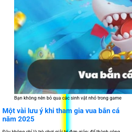
Bạn không nên bỏ qua các sinh vật nhỏ trong game
Một vài lưu ý khi tham gia vua bắn cá
năm 2025
Đây không chỉ là trò chơi giải trí đơn giản; để thành công,