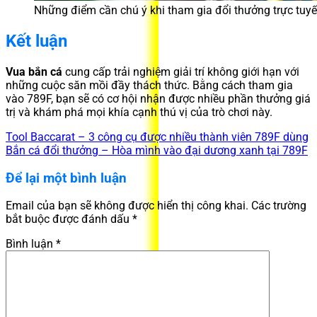
Những điểm cần chú ý khi tham gia đổi thưởng trực tuy
Kết luận
Vua bắn cá
cung cấp trải nghiệm giải trí không giới hạn với
những cuộc săn mồi đầy thách thức. Bằng cách tham gia
vào 789F, bạn sẽ có cơ hội nhận được nhiều phần thưởng giá
trị và khám phá mọi khía cạnh thú vị của trò chơi này.
Tool Baccarat – 3 công cụ được nhiều thành viên 789F dùng
Bắn cá đổi thưởng – Hòa mình vào đại dương xanh tại 789F
Để lại một bình luận
Email của bạn sẽ không được hiển thị công khai.
Các trường
bắt buộc được đánh dấu
*
Bình luận
*