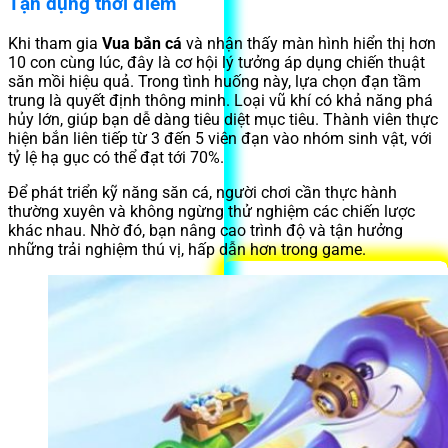
Tận dụng thời điểm
Khi tham gia
Vua bắn cá
và nhận thấy màn hình hiển thị hơn
10 con cùng lúc, đây là cơ hội lý tưởng áp dụng chiến thuật
săn mồi hiệu quả. Trong tình huống này, lựa chọn đạn tầm
trung là quyết định thông minh. Loại vũ khí có khả năng phá
hủy lớn, giúp bạn dễ dàng tiêu diệt mục tiêu. Thành viên thực
hiện bắn liên tiếp từ 3 đến 5 viên đạn vào nhóm sinh vật, với
tỷ lệ hạ gục có thể đạt tới 70%.
Để phát triển kỹ năng săn cá, người chơi cần thực hành
thường xuyên và không ngừng thử nghiệm các chiến lược
khác nhau. Nhờ đó, bạn nâng cao trình độ và tận hưởng
những trải nghiệm thú vị, hấp dẫn hơn trong game.