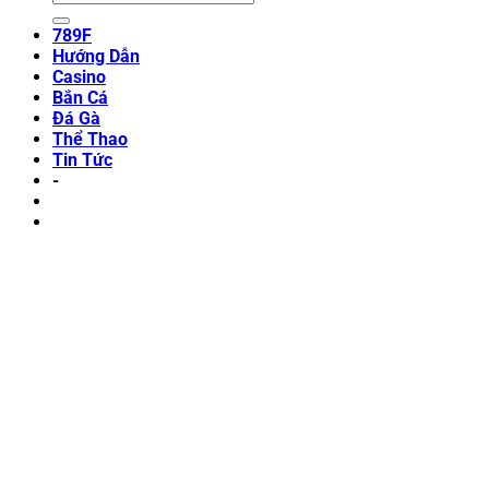
789F
Hướng Dẫn
Casino
Bắn Cá
Đá Gà
Thể Thao
Tin Tức
-