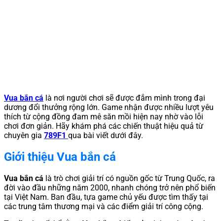
Vua bắn cá
là nơi người chơi sẽ được đắm mình trong đại
dương đổi thưởng rộng lớn. Game nhận được nhiều lượt yêu
thích từ cộng đồng đam mê săn mồi hiện nay nhờ vào lỗi
chơi đơn giản. Hãy khám phá các chiến thuật hiệu quả từ
chuyên gia
789F1
qua bài viết dưới đây.
Giới thiệu Vua bắn cá
Vua bắn cá
là trò chơi giải trí có nguồn gốc từ Trung Quốc, ra
đời vào đầu những năm 2000, nhanh chóng trở nên phổ biến
tại Việt Nam. Ban đầu, tựa game chủ yếu được tìm thấy tại
các trung tâm thương mại và các điểm giải trí công cộng.