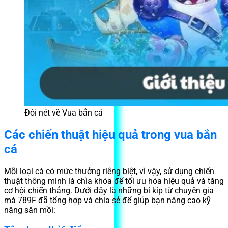
Đôi nét về Vua bắn cá
Các chiến thuật hiệu quả trong vua bắn
cá
Mỗi loại cá có mức thưởng riêng biệt, vì vậy, sử dụng chiến
thuật thông minh là chìa khóa để tối ưu hóa hiệu quả và tăng
cơ hội chiến thắng. Dưới đây là những bí kíp từ chuyên gia
mà 789F đã tổng hợp và chia sẻ để giúp bạn nâng cao kỹ
năng săn mồi: