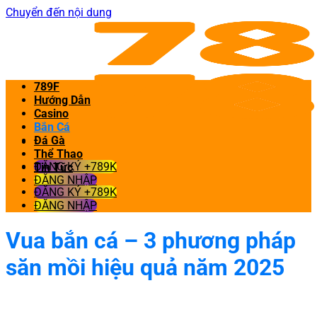
Chuyển đến nội dung
789F
Hướng Dẫn
Casino
Bắn Cá
Đá Gà
Thể Thao
ĐĂNG KÝ +789K
Tin Tức
ĐĂNG NHẬP
ĐĂNG KÝ +789K
ĐĂNG NHẬP
Vua bắn cá – 3 phương pháp
săn mồi hiệu quả năm 2025