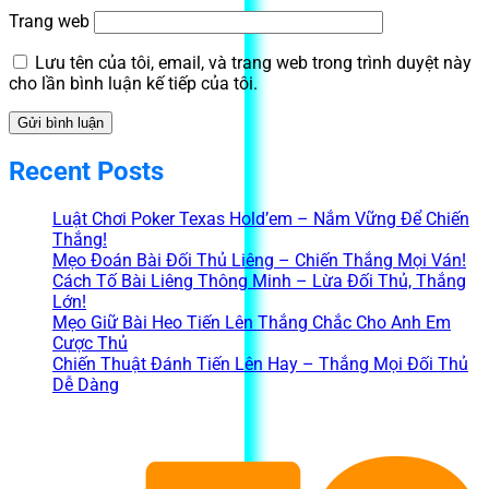
Trang web
Lưu tên của tôi, email, và trang web trong trình duyệt này
cho lần bình luận kế tiếp của tôi.
Recent Posts
Luật Chơi Poker Texas Hold’em – Nắm Vững Để Chiến
Thắng!
Mẹo Đoán Bài Đối Thủ Liêng – Chiến Thắng Mọi Ván!
Cách Tố Bài Liêng Thông Minh – Lừa Đối Thủ, Thắng
Lớn!
Mẹo Giữ Bài Heo Tiến Lên Thắng Chắc Cho Anh Em
Cược Thủ
Chiến Thuật Đánh Tiến Lên Hay – Thắng Mọi Đối Thủ
Dễ Dàng