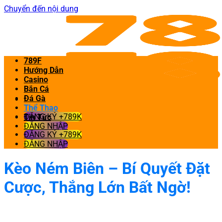
Chuyển đến nội dung
789F
Hướng Dẫn
Casino
Bắn Cá
Đá Gà
Thể Thao
ĐĂNG KÝ +789K
Tin Tức
ĐĂNG NHẬP
ĐĂNG KÝ +789K
ĐĂNG NHẬP
Kèo Ném Biên – Bí Quyết Đặt
Cược, Thắng Lớn Bất Ngờ!