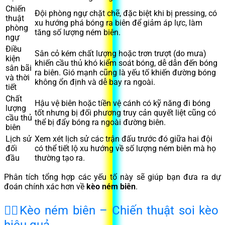
Chiến
Đội phòng ngự chặt chẽ, đặc biệt khi bị pressing, có
thuật
xu hướng phá bóng ra biên để giảm áp lực, làm
phòng
tăng số lượng ném biên.
ngự
Điều
Sân cỏ kém chất lượng hoặc trơn trượt (do mưa)
kiện
khiến cầu thủ khó kiểm soát bóng, dễ dẫn đến bóng
sân bãi
ra biên. Gió mạnh cũng là yếu tố khiến đường bóng
và thời
không ổn định và dễ bay ra ngoài.
tiết
Chất
Hậu vệ biên hoặc tiền vệ cánh có kỹ năng đi bóng
lượng
tốt nhưng bị đối phương truy cản quyết liệt cũng có
cầu thủ
thể bị đẩy bóng ra ngoài đường biên.
biên
Lịch sử
Xem xét lịch sử các trận đấu trước đó giữa hai đội
đối
có thể tiết lộ xu hướng về số lượng ném biên mà họ
đầu
thường tạo ra.
Phân tích tổng hợp các yếu tố này sẽ giúp bạn đưa ra dự
đoán chính xác hơn về
kèo ném biên
.
🤾‍♂️Kèo ném biên – Chiến thuật soi kèo
hiệu quả