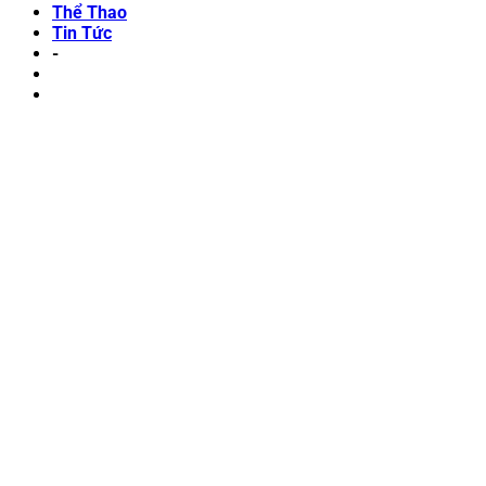
Thể Thao
Tin Tức
-