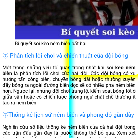
Bí quyết soi kèo ném biên bất bại
🥇
Phân tích lối chơi và chiến thuật của đội bóng
Một trong những yếu tố quan trọng nhất khi soi
kèo ném
biên
là phân tích lối chơi của hai đội. Các đội bóng có xu
hướng tấn công biên, chuyền bóng dài hoặc thường xuyên
đẩy bóng ra ngoài đường biên dọc sẽ có nhiều pha ném biên
hơn. Ngược lại, những đội chơi trung lộ, kiểm soát bóng tốt ở
giữa sân hoặc có chiến lược phòng ngự chặt chẽ thường ít
tạo ra ném biên.
🥈
Thống kê lịch sử ném biên và phong độ gần đây
Nghiên cứu số liệu thống kê ném biên của cả hai đội trong
các trận đấu gần đây là bước không thể bỏ qua. Xem xét