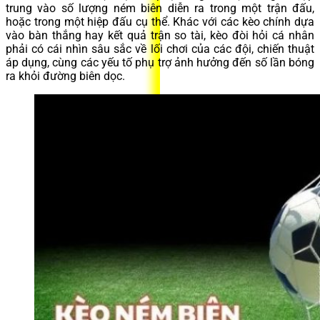
trung vào số lượng ném biên diễn ra trong một trận đấu,
hoặc trong một hiệp đấu cụ thể. Khác với các kèo chính dựa
vào bàn thắng hay kết quả trận so tài, kèo đòi hỏi cá nhân
phải có cái nhìn sâu sắc về lối chơi của các đội, chiến thuật
áp dụng, cùng các yếu tố phụ trợ ảnh hưởng đến số lần bóng
ra khỏi đường biên dọc.