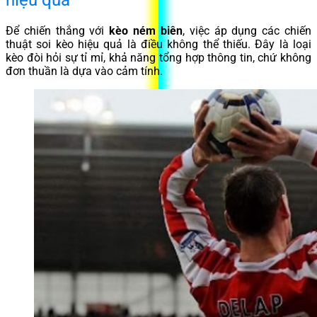
Để chiến thắng với
kèo ném biên
, việc áp dụng các chiến
thuật soi kèo hiệu quả là điều không thể thiếu. Đây là loại
kèo đòi hỏi sự tỉ mỉ, khả năng tổng hợp thông tin, chứ không
đơn thuần là dựa vào cảm tính.